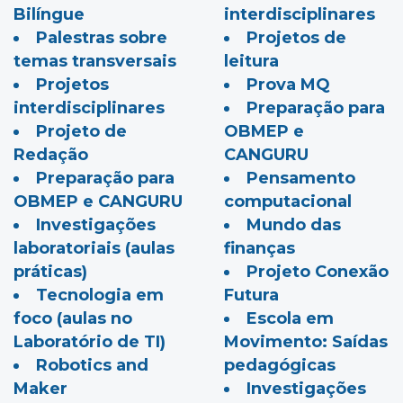
Bilíngue
interdisciplinares
Palestras sobre
Projetos de
temas transversais
leitura
Projetos
Prova MQ
interdisciplinares
Preparação para
Projeto de
OBMEP e
Redação
CANGURU
Preparação para
Pensamento
OBMEP e CANGURU
computacional
Investigações
Mundo das
laboratoriais (aulas
finanças
práticas)
Projeto Conexão
Tecnologia em
Futura
foco (aulas no
Escola em
Laboratório de TI)
Movimento: Saídas
Robotics and
pedagógicas
Maker
Investigações