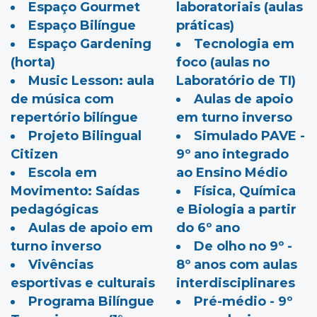
Espaço Gourmet
laboratoriais (aulas
Espaço Bilíngue
práticas)
Espaço Gardening
Tecnologia em
(horta)
foco (aulas no
Music Lesson: aula
Laboratório de TI)
de música com
Aulas de apoio
repertório bilíngue
em turno inverso
Projeto Bilingual
Simulado PAVE -
Citizen
9º ano integrado
Escola em
ao Ensino Médio
Movimento: Saídas
Física, Química
pedagógicas
e Biologia a partir
Aulas de apoio em
do 6º ano
turno inverso
De olho no 9º -
Vivências
8º anos com aulas
esportivas e culturais
interdisciplinares
Programa Bilíngue
Pré-médio - 9º